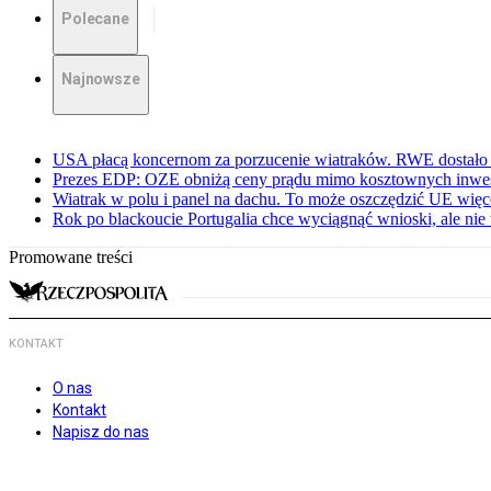
Polecane
Najnowsze
USA płacą koncernom za porzucenie wiatraków. RWE dostało 
Prezes EDP: OZE obniżą ceny prądu mimo kosztownych inwes
Wiatrak w polu i panel na dachu. To może oszczędzić UE więce
Rok po blackoucie Portugalia chce wyciągnąć wnioski, ale ni
Promowane treści
KONTAKT
O nas
Kontakt
Napisz do nas