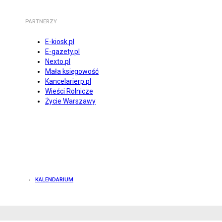
PARTNERZY
E-kiosk.pl
E-gazety.pl
Nexto.pl
Mała księgowość
Kancelarierp.pl
Wieści Rolnicze
Życie Warszawy
KALENDARIUM