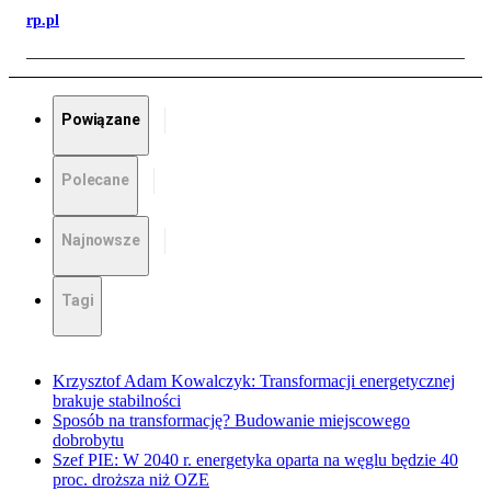
rp.pl
Powiązane
Polecane
Najnowsze
Tagi
Krzysztof Adam Kowalczyk: Transformacji energetycznej
brakuje stabilności
Sposób na transformację? Budowanie miejscowego
dobrobytu
Szef PIE: W 2040 r. energetyka oparta na węglu będzie 40
proc. droższa niż OZE