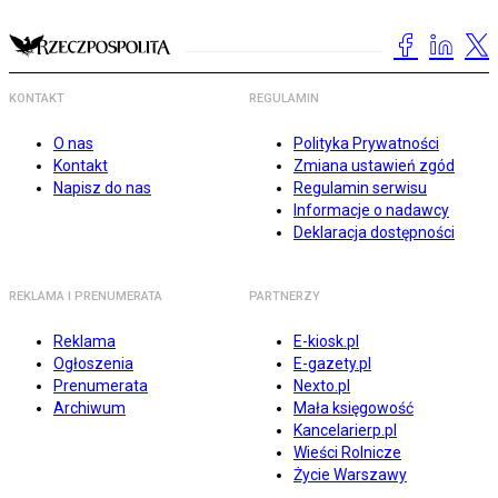
KONTAKT
REGULAMIN
O nas
Polityka Prywatności
Kontakt
Zmiana ustawień zgód
Napisz do nas
Regulamin serwisu
Informacje o nadawcy
Deklaracja dostępności
REKLAMA I PRENUMERATA
PARTNERZY
Reklama
E-kiosk.pl
Ogłoszenia
E-gazety.pl
Prenumerata
Nexto.pl
Archiwum
Mała księgowość
Kancelarierp.pl
Wieści Rolnicze
Życie Warszawy