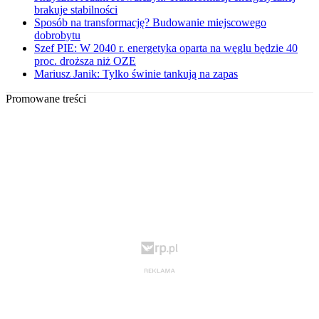
brakuje stabilności
Sposób na transformację? Budowanie miejscowego
dobrobytu
Szef PIE: W 2040 r. energetyka oparta na węglu będzie 40
proc. droższa niż OZE
Mariusz Janik: Tylko świnie tankują na zapas
Promowane treści