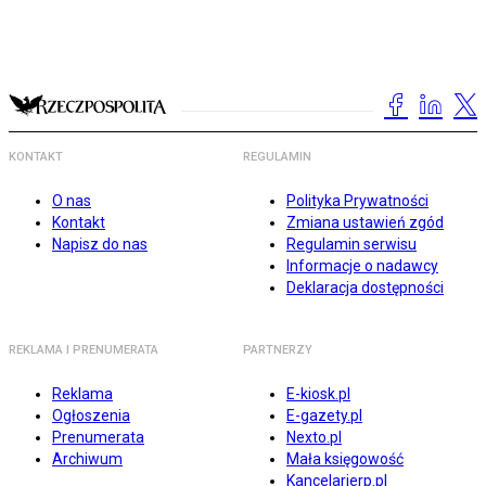
KONTAKT
REGULAMIN
O nas
Polityka Prywatności
Kontakt
Zmiana ustawień zgód
Napisz do nas
Regulamin serwisu
Informacje o nadawcy
Deklaracja dostępności
REKLAMA I PRENUMERATA
PARTNERZY
Reklama
E-kiosk.pl
Ogłoszenia
E-gazety.pl
Prenumerata
Nexto.pl
Archiwum
Mała księgowość
Kancelarierp.pl