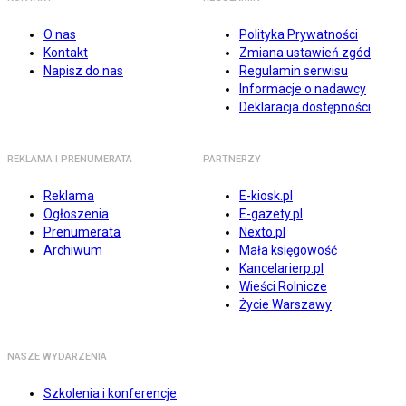
O nas
Polityka Prywatności
Kontakt
Zmiana ustawień zgód
Napisz do nas
Regulamin serwisu
Informacje o nadawcy
Deklaracja dostępności
REKLAMA I PRENUMERATA
PARTNERZY
Reklama
E-kiosk.pl
Ogłoszenia
E-gazety.pl
Prenumerata
Nexto.pl
Archiwum
Mała księgowość
Kancelarierp.pl
Wieści Rolnicze
Życie Warszawy
NASZE WYDARZENIA
Szkolenia i konferencje