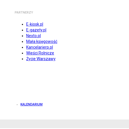
PARTNERZY
E-kiosk.pl
E-gazety.pl
Nexto.pl
Mała księgowość
Kancelarierp.pl
Wieści Rolnicze
Życie Warszawy
KALENDARIUM