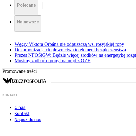
Polecane
Najnowsze
Węgry Viktora Orbána nie odpuszczą ws. rosyjskiej ropy
Dekarbonizacja ciepłownictwa to element bezpieczeństwa
Prezes NFOŚiGW: Będzie więcej środków na energetykę rozp
Musimy zadbać o popyt na prąd z OZE
Promowane treści
KONTAKT
O nas
Kontakt
Napisz do nas