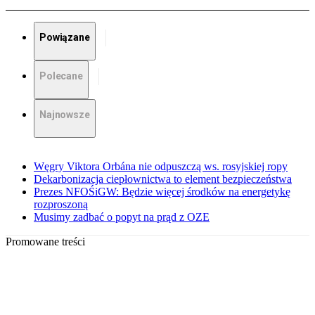
Powiązane
Polecane
Najnowsze
Węgry Viktora Orbána nie odpuszczą ws. rosyjskiej ropy
Dekarbonizacja ciepłownictwa to element bezpieczeństwa
Prezes NFOŚiGW: Będzie więcej środków na energetykę
rozproszoną
Musimy zadbać o popyt na prąd z OZE
Promowane treści