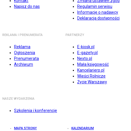
Kontakt
Zmiana ustawień zgód
Napisz do nas
Regulamin serwisu
Informacje o nadawcy
Deklaracja dostępności
REKLAMA I PRENUMERATA
PARTNERZY
Reklama
E-kiosk.pl
Ogłoszenia
E-gazety.pl
Prenumerata
Nexto.pl
Archiwum
Mała księgowość
Kancelarierp.pl
Wieści Rolnicze
Życie Warszawy
NASZE WYDARZENIA
Szkolenia i konferencje
MAPA STRONY
KALENDARIUM