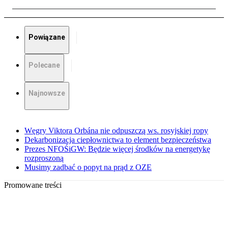
Powiązane
Polecane
Najnowsze
Węgry Viktora Orbána nie odpuszczą ws. rosyjskiej ropy
Dekarbonizacja ciepłownictwa to element bezpieczeństwa
Prezes NFOŚiGW: Będzie więcej środków na energetykę
rozproszoną
Musimy zadbać o popyt na prąd z OZE
Promowane treści