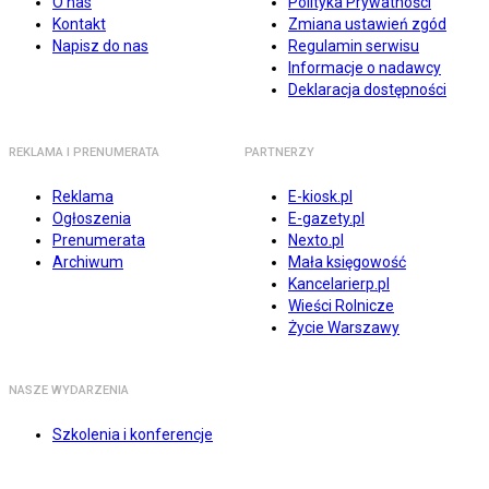
O nas
Polityka Prywatności
Kontakt
Zmiana ustawień zgód
Napisz do nas
Regulamin serwisu
Informacje o nadawcy
Deklaracja dostępności
REKLAMA I PRENUMERATA
PARTNERZY
Reklama
E-kiosk.pl
Ogłoszenia
E-gazety.pl
Prenumerata
Nexto.pl
Archiwum
Mała księgowość
Kancelarierp.pl
Wieści Rolnicze
Życie Warszawy
NASZE WYDARZENIA
Szkolenia i konferencje