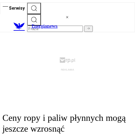
Serwisy
E
nergianews
Ceny ropy i paliw płynnych mogą
jeszcze wzrosnąć