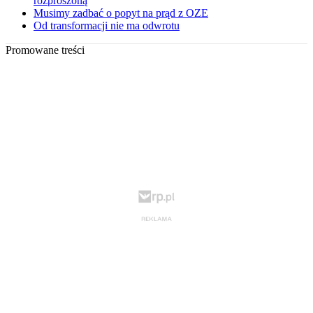
rozproszoną
Musimy zadbać o popyt na prąd z OZE
Od transformacji nie ma odwrotu
Promowane treści