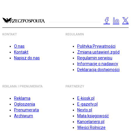
KONTAKT
REGULAMIN
O nas
Polityka Prywatności
Kontakt
Zmiana ustawień zgód
Napisz do nas
Regulamin serwisu
Informacje o nadawcy
Deklaracja dostępności
REKLAMA I PRENUMERATA
PARTNERZY
Reklama
E-kiosk.pl
Ogłoszenia
E-gazety.pl
Prenumerata
Nexto.pl
Archiwum
Mała księgowość
Kancelarierp.pl
Wieści Rolnicze