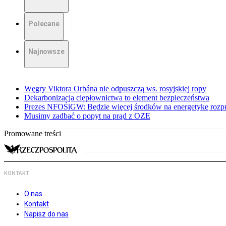
Polecane
Najnowsze
Węgry Viktora Orbána nie odpuszczą ws. rosyjskiej ropy
Dekarbonizacja ciepłownictwa to element bezpieczeństwa
Prezes NFOŚiGW: Będzie więcej środków na energetykę rozp
Musimy zadbać o popyt na prąd z OZE
Promowane treści
KONTAKT
O nas
Kontakt
Napisz do nas