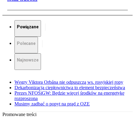
Powiązane
Polecane
Najnowsze
Węgry Viktora Orbána nie odpuszczą ws. rosyjskiej ropy
Dekarbonizacja ciepłownictwa to element bezpieczeństwa
Prezes NFOŚiGW: Będzie więcej środków na energetykę
rozproszoną
Musimy zadbać o popyt na prąd z OZE
Promowane treści