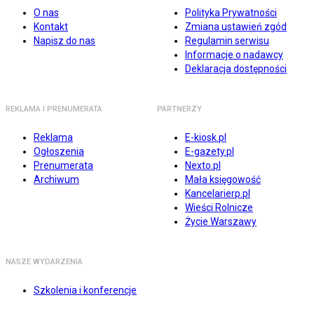
O nas
Polityka Prywatności
Kontakt
Zmiana ustawień zgód
Napisz do nas
Regulamin serwisu
Informacje o nadawcy
Deklaracja dostępności
REKLAMA I PRENUMERATA
PARTNERZY
Reklama
E-kiosk.pl
Ogłoszenia
E-gazety.pl
Prenumerata
Nexto.pl
Archiwum
Mała księgowość
Kancelarierp.pl
Wieści Rolnicze
Życie Warszawy
NASZE WYDARZENIA
Szkolenia i konferencje