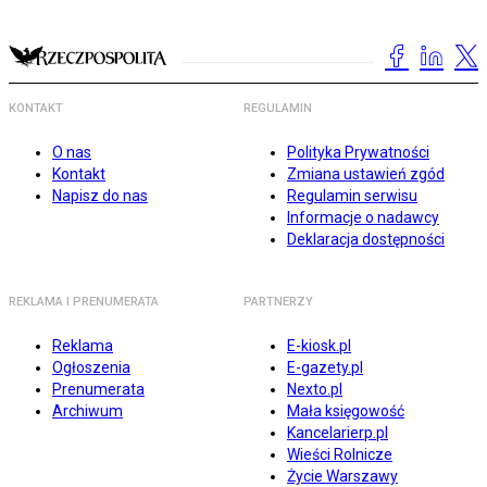
KONTAKT
REGULAMIN
O nas
Polityka Prywatności
Kontakt
Zmiana ustawień zgód
Napisz do nas
Regulamin serwisu
Informacje o nadawcy
Deklaracja dostępności
REKLAMA I PRENUMERATA
PARTNERZY
Reklama
E-kiosk.pl
Ogłoszenia
E-gazety.pl
Prenumerata
Nexto.pl
Archiwum
Mała księgowość
Kancelarierp.pl
Wieści Rolnicze
Życie Warszawy