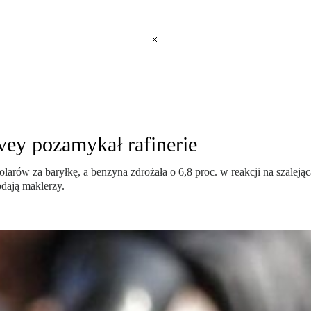
ey pozamykał rafinerie
larów za baryłkę, a benzyna zdrożała o 6,8 proc. w reakcji na szalej
odają maklerzy.