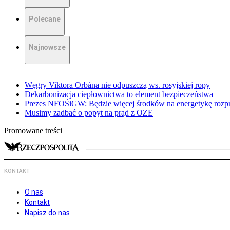
Polecane
Najnowsze
Węgry Viktora Orbána nie odpuszczą ws. rosyjskiej ropy
Dekarbonizacja ciepłownictwa to element bezpieczeństwa
Prezes NFOŚiGW: Będzie więcej środków na energetykę rozp
Musimy zadbać o popyt na prąd z OZE
Promowane treści
KONTAKT
O nas
Kontakt
Napisz do nas