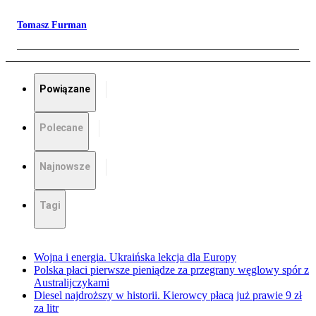
Tomasz Furman
Powiązane
Polecane
Najnowsze
Tagi
Wojna i energia. Ukraińska lekcja dla Europy
Polska płaci pierwsze pieniądze za przegrany węglowy spór z
Australijczykami
Diesel najdroższy w historii. Kierowcy płacą już prawie 9 zł
za litr