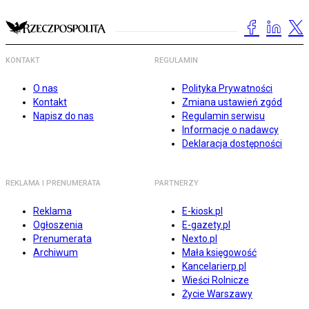
KONTAKT
REGULAMIN
O nas
Polityka Prywatności
Kontakt
Zmiana ustawień zgód
Napisz do nas
Regulamin serwisu
Informacje o nadawcy
Deklaracja dostępności
REKLAMA I PRENUMERATA
PARTNERZY
Reklama
E-kiosk.pl
Ogłoszenia
E-gazety.pl
Prenumerata
Nexto.pl
Archiwum
Mała księgowość
Kancelarierp.pl
Wieści Rolnicze
Życie Warszawy