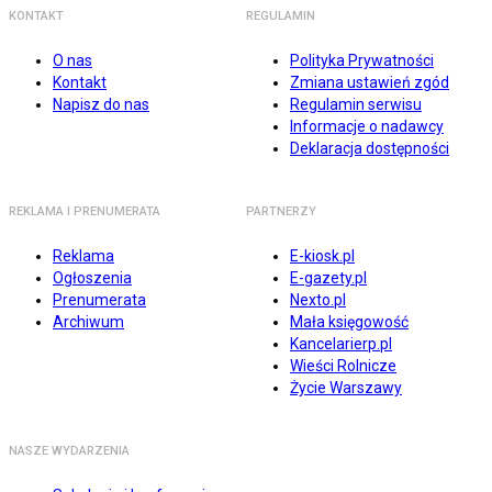
KONTAKT
REGULAMIN
O nas
Polityka Prywatności
Kontakt
Zmiana ustawień zgód
Napisz do nas
Regulamin serwisu
Informacje o nadawcy
Deklaracja dostępności
REKLAMA I PRENUMERATA
PARTNERZY
Reklama
E-kiosk.pl
Ogłoszenia
E-gazety.pl
Prenumerata
Nexto.pl
Archiwum
Mała księgowość
Kancelarierp.pl
Wieści Rolnicze
Życie Warszawy
NASZE WYDARZENIA