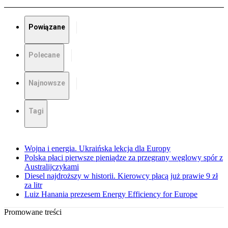
Powiązane
Polecane
Najnowsze
Tagi
Wojna i energia. Ukraińska lekcja dla Europy
Polska płaci pierwsze pieniądze za przegrany węglowy spór z
Australijczykami
Diesel najdroższy w historii. Kierowcy płacą już prawie 9 zł
za litr
Luiz Hanania prezesem Energy Efficiency for Europe
Promowane treści