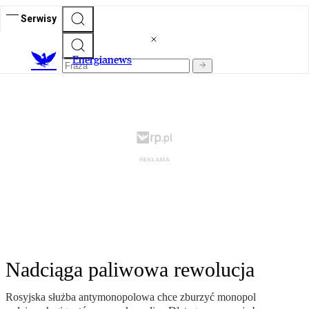
Serwisy
E
nergianews
Nadciąga paliwowa rewolucja
Rosyjska służba antymonopolowa chce zburzyć monopol