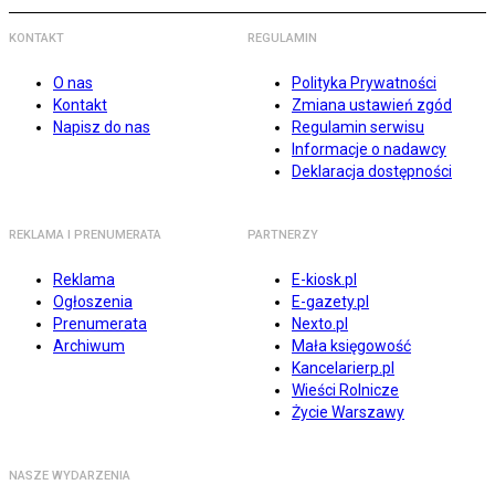
KONTAKT
REGULAMIN
O nas
Polityka Prywatności
Kontakt
Zmiana ustawień zgód
Napisz do nas
Regulamin serwisu
Informacje o nadawcy
Deklaracja dostępności
REKLAMA I PRENUMERATA
PARTNERZY
Reklama
E-kiosk.pl
Ogłoszenia
E-gazety.pl
Prenumerata
Nexto.pl
Archiwum
Mała księgowość
Kancelarierp.pl
Wieści Rolnicze
Życie Warszawy
NASZE WYDARZENIA