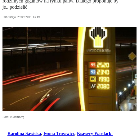
rodzimych gigantów na rynku paliw. Dlatego proponuje by
je...podzielić
Publikacja:
29.09.2011 13:19
Foto: Bloomberg
Karolina Sawicka
,
Iwona Trusewicz
,
Ksawery Wardacki