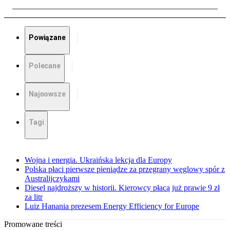
Powiązane
Polecane
Najnowsze
Tagi
Wojna i energia. Ukraińska lekcja dla Europy
Polska płaci pierwsze pieniądze za przegrany węglowy spór z
Australijczykami
Diesel najdroższy w historii. Kierowcy płacą już prawie 9 zł
za litr
Luiz Hanania prezesem Energy Efficiency for Europe
Promowane treści