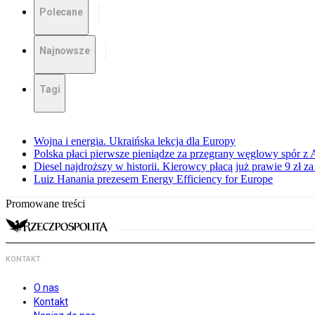
Polecane
Najnowsze
Tagi
Wojna i energia. Ukraińska lekcja dla Europy
Polska płaci pierwsze pieniądze za przegrany węglowy spór z 
Diesel najdroższy w historii. Kierowcy płacą już prawie 9 zł za 
Luiz Hanania prezesem Energy Efficiency for Europe
Promowane treści
KONTAKT
O nas
Kontakt