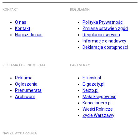
KONTAKT
REGULAMIN
O nas
Polityka Prywatności
Kontakt
Zmiana ustawień zgód
Napisz do nas
Regulamin serwisu
Informacje o nadawcy
Deklaracja dostępności
REKLAMA I PRENUMERATA
PARTNERZY
Reklama
E-kiosk.pl
Ogłoszenia
E-gazety.pl
Prenumerata
Nexto.pl
Archiwum
Mała księgowość
Kancelarierp.pl
Wieści Rolnicze
Życie Warszawy
NASZE WYDARZENIA