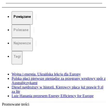
Powiązane
Polecane
Najnowsze
Tagi
Wojna i energia. Ukraińska lekcja dla Europy
Polska płaci pierwsze pieniądze za przegrany węglowy spór z
Australijczykami
Diesel najdroższy w historii. Kierowcy płacą już prawie 9 zł
za litr
Luiz Hanania prezesem Energy Efficiency for Europe
Promowane treści