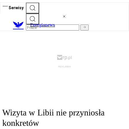
Serwisy
E
nergianews
Wizyta w Libii nie przyniosła
konkretów