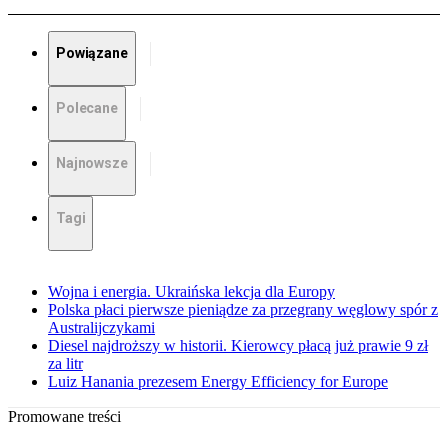
Powiązane
Polecane
Najnowsze
Tagi
Wojna i energia. Ukraińska lekcja dla Europy
Polska płaci pierwsze pieniądze za przegrany węglowy spór z
Australijczykami
Diesel najdroższy w historii. Kierowcy płacą już prawie 9 zł
za litr
Luiz Hanania prezesem Energy Efficiency for Europe
Promowane treści