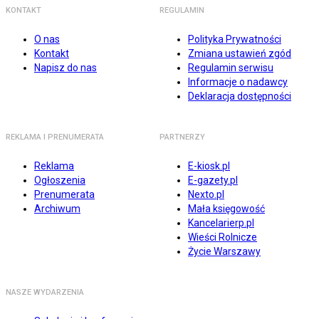
KONTAKT
REGULAMIN
O nas
Polityka Prywatności
Kontakt
Zmiana ustawień zgód
Napisz do nas
Regulamin serwisu
Informacje o nadawcy
Deklaracja dostępności
REKLAMA I PRENUMERATA
PARTNERZY
Reklama
E-kiosk.pl
Ogłoszenia
E-gazety.pl
Prenumerata
Nexto.pl
Archiwum
Mała księgowość
Kancelarierp.pl
Wieści Rolnicze
Życie Warszawy
NASZE WYDARZENIA