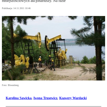
mniejszościowych akcjonariuszy. Na razie
Publikacja:
14.11.2011 10:46
Foto: Bloomberg
Karolina Sawicka
,
Iwona Trusewicz
,
Ksawery Wardacki