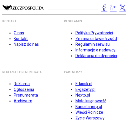
KONTAKT
REGULAMIN
O nas
Polityka Prywatności
Kontakt
Zmiana ustawień zgód
Napisz do nas
Regulamin serwisu
Informacje o nadawcy
Deklaracja dostępności
REKLAMA I PRENUMERATA
PARTNERZY
Reklama
E-kiosk.pl
Ogłoszenia
E-gazety.pl
Prenumerata
Nexto.pl
Archiwum
Mała księgowość
Kancelarierp.pl
Wieści Rolnicze
Życie Warszawy