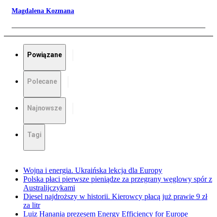
Magdalena Kozmana
Powiązane
Polecane
Najnowsze
Tagi
Wojna i energia. Ukraińska lekcja dla Europy
Polska płaci pierwsze pieniądze za przegrany węglowy spór z
Australijczykami
Diesel najdroższy w historii. Kierowcy płacą już prawie 9 zł
za litr
Luiz Hanania prezesem Energy Efficiency for Europe