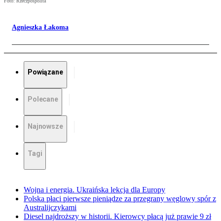
Foto: Rzeczpospolita
Agnieszka Łakoma
Powiązane
Polecane
Najnowsze
Tagi
Wojna i energia. Ukraińska lekcja dla Europy
Polska płaci pierwsze pieniądze za przegrany węglowy spór z
Australijczykami
Diesel najdroższy w historii. Kierowcy płacą już prawie 9 zł