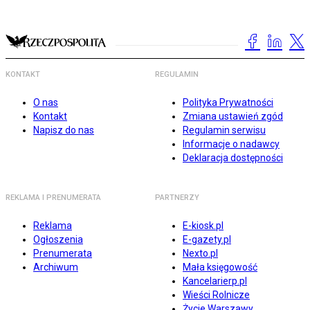
KONTAKT
REGULAMIN
O nas
Polityka Prywatności
Kontakt
Zmiana ustawień zgód
Napisz do nas
Regulamin serwisu
Informacje o nadawcy
Deklaracja dostępności
REKLAMA I PRENUMERATA
PARTNERZY
Reklama
E-kiosk.pl
Ogłoszenia
E-gazety.pl
Prenumerata
Nexto.pl
Archiwum
Mała księgowość
Kancelarierp.pl
Wieści Rolnicze
Życie Warszawy