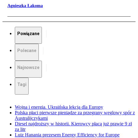
Agnieszka Łakoma
Powiązane
Polecane
Najnowsze
Tagi
Wojna i energia. Ukraińska lekcja dla Europy
Polska płaci pierwsze pieniądze za przegrany węglowy spór z
Australijczykami
Diesel najdroższy w historii. Kierowcy płacą już prawie 9 zł
za litr
Luiz Hanania prezesem Energy Efficiency for Europe