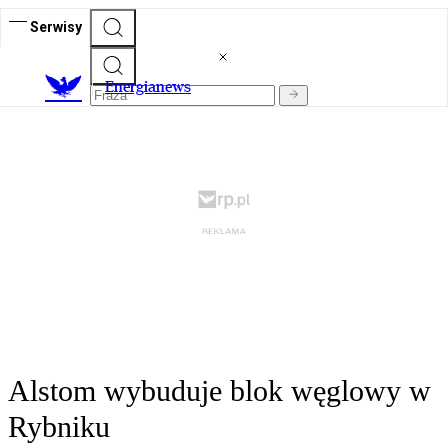
Serwisy
E
nergianews
Alstom wybuduje blok węglowy w
Rybniku