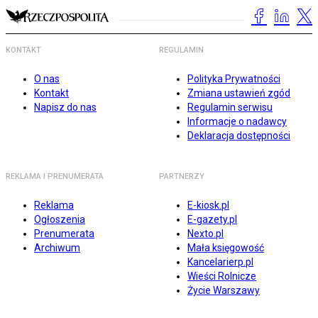
KONTAKT
REGULAMIN
O nas
Polityka Prywatności
Kontakt
Zmiana ustawień zgód
Napisz do nas
Regulamin serwisu
Informacje o nadawcy
Deklaracja dostępności
REKLAMA I PRENUMERATA
PARTNERZY
Reklama
E-kiosk.pl
Ogłoszenia
E-gazety.pl
Prenumerata
Nexto.pl
Archiwum
Mała księgowość
Kancelarierp.pl
Wieści Rolnicze
Życie Warszawy