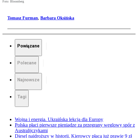
Foto: Bloomberg
Tomasz Furman
,
Barbara Oksińska
Powiązane
Polecane
Najnowsze
Tagi
Wojna i energia. Ukraińska lekcja dla Europy
Polska płaci pierwsze pieniądze za przegrany węglowy spór z
Australijczykami
Diesel najdroższy w historii. Kierowcy płacą już prawie 9 zł