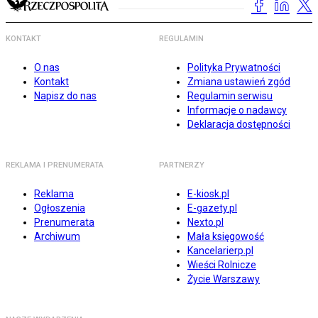
KONTAKT
REGULAMIN
O nas
Polityka Prywatności
Kontakt
Zmiana ustawień zgód
Napisz do nas
Regulamin serwisu
Informacje o nadawcy
Deklaracja dostępności
REKLAMA I PRENUMERATA
PARTNERZY
Reklama
E-kiosk.pl
Ogłoszenia
E-gazety.pl
Prenumerata
Nexto.pl
Archiwum
Mała księgowość
Kancelarierp.pl
Wieści Rolnicze
Życie Warszawy