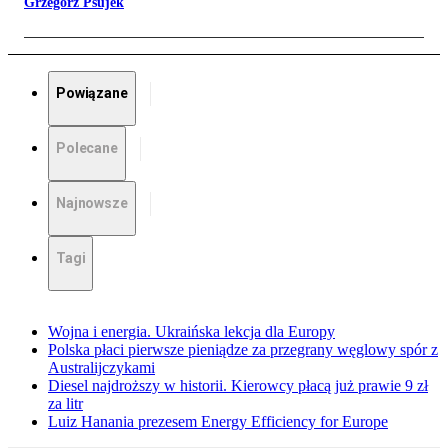
Grzegorz Psujek
Powiązane
Polecane
Najnowsze
Tagi
Wojna i energia. Ukraińska lekcja dla Europy
Polska płaci pierwsze pieniądze za przegrany węglowy spór z
Australijczykami
Diesel najdroższy w historii. Kierowcy płacą już prawie 9 zł
za litr
Luiz Hanania prezesem Energy Efficiency for Europe