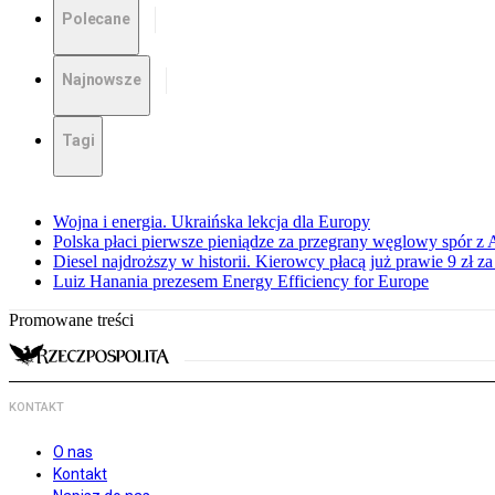
Polecane
Najnowsze
Tagi
Wojna i energia. Ukraińska lekcja dla Europy
Polska płaci pierwsze pieniądze za przegrany węglowy spór z 
Diesel najdroższy w historii. Kierowcy płacą już prawie 9 zł za 
Luiz Hanania prezesem Energy Efficiency for Europe
Promowane treści
KONTAKT
O nas
Kontakt