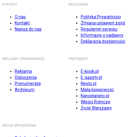
KONTAKT
REGULAMIN
O nas
Polityka Prywatności
Kontakt
Zmiana ustawień zgód
Napisz do nas
Regulamin serwisu
Informacje o nadawcy
Deklaracja dostępności
REKLAMA I PRENUMERATA
PARTNERZY
Reklama
E-kiosk.pl
Ogłoszenia
E-gazety.pl
Prenumerata
Nexto.pl
Archiwum
Mała księgowość
Kancelarierp.pl
Wieści Rolnicze
Życie Warszawy
NASZE WYDARZENIA