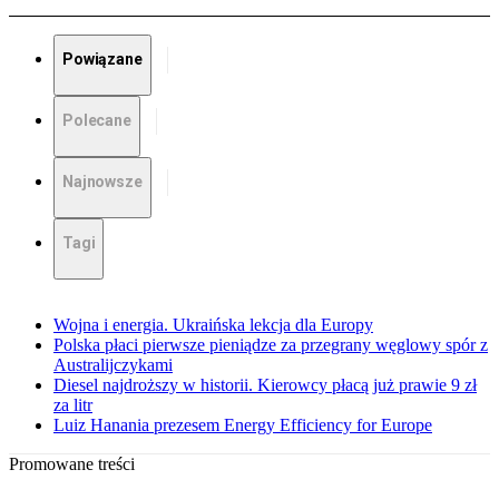
Powiązane
Polecane
Najnowsze
Tagi
Wojna i energia. Ukraińska lekcja dla Europy
Polska płaci pierwsze pieniądze za przegrany węglowy spór z
Australijczykami
Diesel najdroższy w historii. Kierowcy płacą już prawie 9 zł
za litr
Luiz Hanania prezesem Energy Efficiency for Europe
Promowane treści