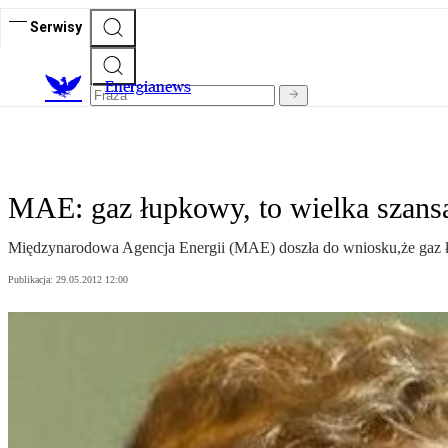
Serwisy
E
nergianews
MAE: gaz łupkowy, to wielka szans
Międzynarodowa Agencja Energii (MAE) doszła do wniosku,że gaz ł
Publikacja:
29.05.2012 12:00