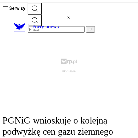
Serwisy
E
nergianews
PGNiG wnioskuje o kolejną
podwyżkę cen gazu ziemnego