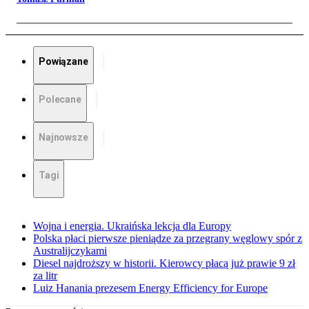
Powiązane
Polecane
Najnowsze
Tagi
Wojna i energia. Ukraińska lekcja dla Europy
Polska płaci pierwsze pieniądze za przegrany węglowy spór z
Australijczykami
Diesel najdroższy w historii. Kierowcy płacą już prawie 9 zł
za litr
Luiz Hanania prezesem Energy Efficiency for Europe