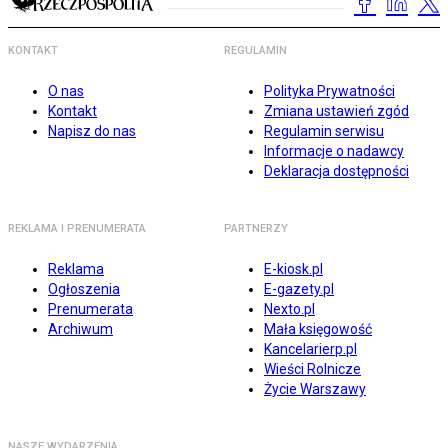
KONTAKT
REGULAMIN
O nas
Polityka Prywatności
Kontakt
Zmiana ustawień zgód
Napisz do nas
Regulamin serwisu
Informacje o nadawcy
Deklaracja dostępności
REKLAMA I PRENUMERATA
PARTNERZY
Reklama
E-kiosk.pl
Ogłoszenia
E-gazety.pl
Prenumerata
Nexto.pl
Archiwum
Mała księgowość
Kancelarierp.pl
Wieści Rolnicze
Życie Warszawy
NASZE WYDARZENIA