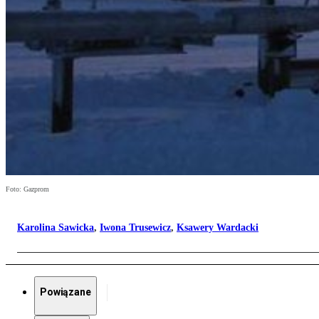
Foto: Gazprom
Karolina Sawicka
,
Iwona Trusewicz
,
Ksawery Wardacki
Powiązane