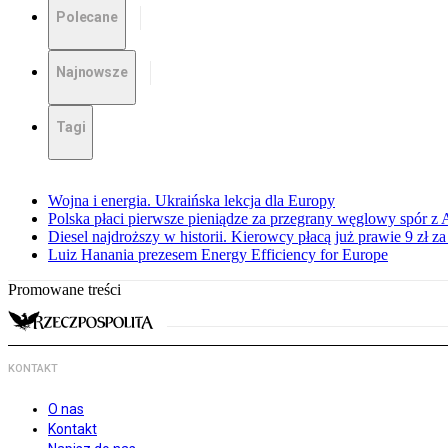
Polecane
Najnowsze
Tagi
Wojna i energia. Ukraińska lekcja dla Europy
Polska płaci pierwsze pieniądze za przegrany węglowy spór z 
Diesel najdroższy w historii. Kierowcy płacą już prawie 9 zł za 
Luiz Hanania prezesem Energy Efficiency for Europe
Promowane treści
KONTAKT
O nas
Kontakt