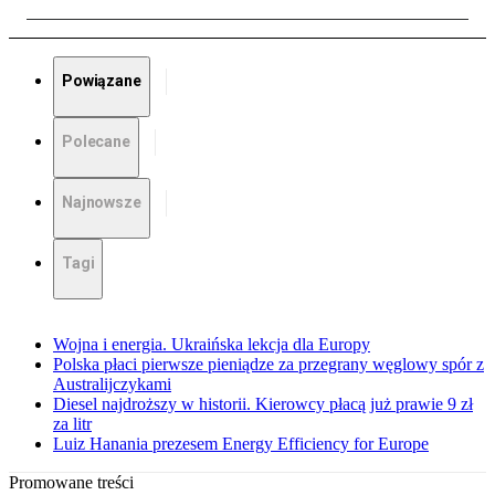
Powiązane
Polecane
Najnowsze
Tagi
Wojna i energia. Ukraińska lekcja dla Europy
Polska płaci pierwsze pieniądze za przegrany węglowy spór z
Australijczykami
Diesel najdroższy w historii. Kierowcy płacą już prawie 9 zł
za litr
Luiz Hanania prezesem Energy Efficiency for Europe
Promowane treści