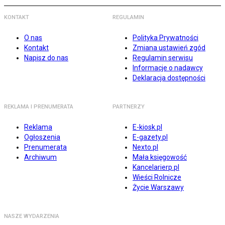
KONTAKT
REGULAMIN
O nas
Polityka Prywatności
Kontakt
Zmiana ustawień zgód
Napisz do nas
Regulamin serwisu
Informacje o nadawcy
Deklaracja dostępności
REKLAMA I PRENUMERATA
PARTNERZY
Reklama
E-kiosk.pl
Ogłoszenia
E-gazety.pl
Prenumerata
Nexto.pl
Archiwum
Mała księgowość
Kancelarierp.pl
Wieści Rolnicze
Życie Warszawy
NASZE WYDARZENIA