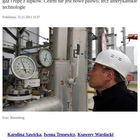
gaz i ropę z łupków. Celem nie jest nowe paliwo, lecz amerykańskie
technologie
Publikacja:
22.11.2012 10:37
Foto: Bloomberg
Karolina Sawicka
,
Iwona Trusewicz
,
Ksawery Wardacki