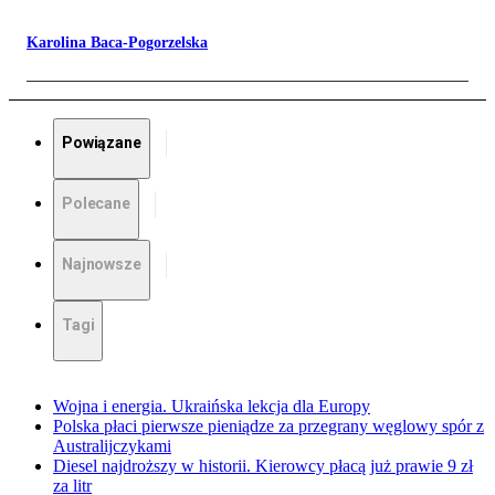
Karolina Baca-Pogorzelska
Powiązane
Polecane
Najnowsze
Tagi
Wojna i energia. Ukraińska lekcja dla Europy
Polska płaci pierwsze pieniądze za przegrany węglowy spór z
Australijczykami
Diesel najdroższy w historii. Kierowcy płacą już prawie 9 zł
za litr