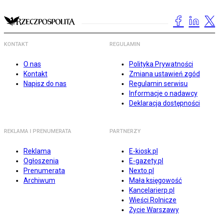
KONTAKT
REGULAMIN
O nas
Polityka Prywatności
Kontakt
Zmiana ustawień zgód
Napisz do nas
Regulamin serwisu
Informacje o nadawcy
Deklaracja dostępności
REKLAMA I PRENUMERATA
PARTNERZY
Reklama
E-kiosk.pl
Ogłoszenia
E-gazety.pl
Prenumerata
Nexto.pl
Archiwum
Mała księgowość
Kancelarierp.pl
Wieści Rolnicze
Życie Warszawy