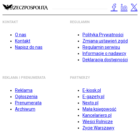
KONTAKT
REGULAMIN
O nas
Polityka Prywatności
Kontakt
Zmiana ustawień zgód
Napisz do nas
Regulamin serwisu
Informacje o nadawcy
Deklaracja dostępności
REKLAMA I PRENUMERATA
PARTNERZY
Reklama
E-kiosk.pl
Ogłoszenia
E-gazety.pl
Prenumerata
Nexto.pl
Archiwum
Mała księgowość
Kancelarierp.pl
Wieści Rolnicze
Życie Warszawy