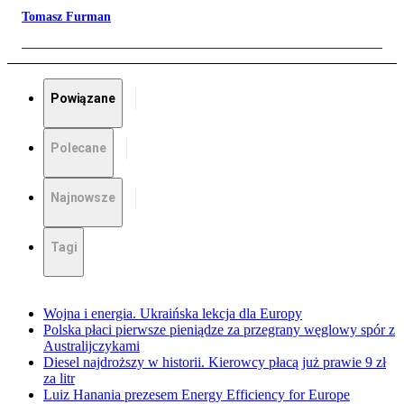
Tomasz Furman
Powiązane
Polecane
Najnowsze
Tagi
Wojna i energia. Ukraińska lekcja dla Europy
Polska płaci pierwsze pieniądze za przegrany węglowy spór z
Australijczykami
Diesel najdroższy w historii. Kierowcy płacą już prawie 9 zł
za litr
Luiz Hanania prezesem Energy Efficiency for Europe