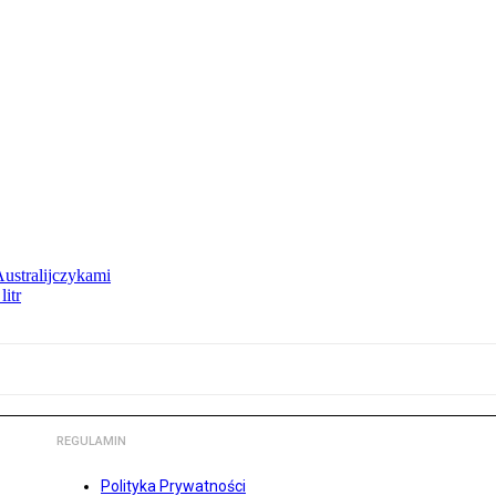
Australijczykami
litr
REGULAMIN
Polityka Prywatności