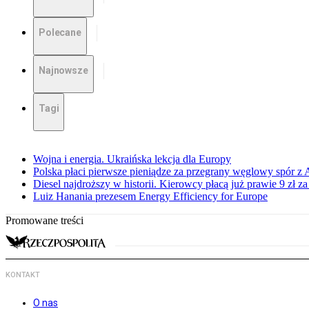
Polecane
Najnowsze
Tagi
Wojna i energia. Ukraińska lekcja dla Europy
Polska płaci pierwsze pieniądze za przegrany węglowy spór z 
Diesel najdroższy w historii. Kierowcy płacą już prawie 9 zł za 
Luiz Hanania prezesem Energy Efficiency for Europe
Promowane treści
KONTAKT
O nas