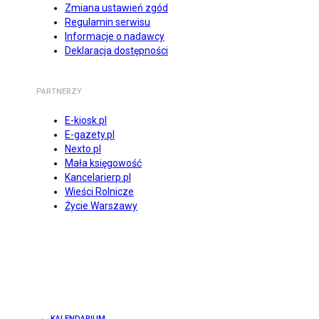
Zmiana ustawień zgód
Regulamin serwisu
Informacje o nadawcy
Deklaracja dostępności
PARTNERZY
E-kiosk.pl
E-gazety.pl
Nexto.pl
Mała księgowość
Kancelarierp.pl
Wieści Rolnicze
Życie Warszawy
KALENDARIUM