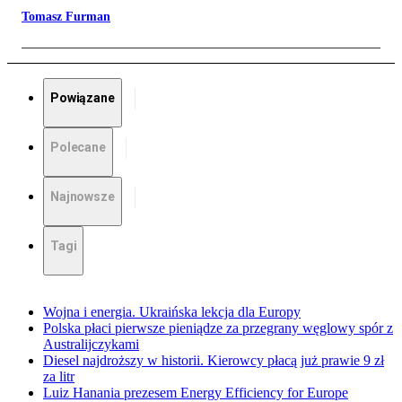
Tomasz Furman
Powiązane
Polecane
Najnowsze
Tagi
Wojna i energia. Ukraińska lekcja dla Europy
Polska płaci pierwsze pieniądze za przegrany węglowy spór z
Australijczykami
Diesel najdroższy w historii. Kierowcy płacą już prawie 9 zł
za litr
Luiz Hanania prezesem Energy Efficiency for Europe