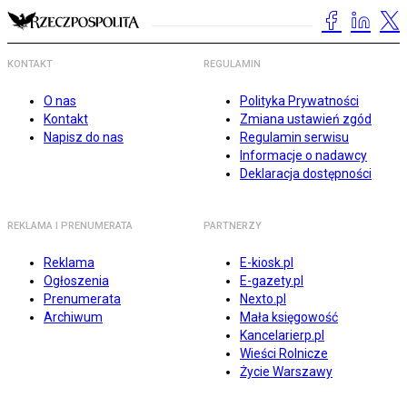
KONTAKT
REGULAMIN
O nas
Polityka Prywatności
Kontakt
Zmiana ustawień zgód
Napisz do nas
Regulamin serwisu
Informacje o nadawcy
Deklaracja dostępności
REKLAMA I PRENUMERATA
PARTNERZY
Reklama
E-kiosk.pl
Ogłoszenia
E-gazety.pl
Prenumerata
Nexto.pl
Archiwum
Mała księgowość
Kancelarierp.pl
Wieści Rolnicze
Życie Warszawy