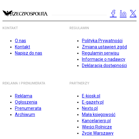
KONTAKT
REGULAMIN
O nas
Polityka Prywatności
Kontakt
Zmiana ustawień zgód
Napisz do nas
Regulamin serwisu
Informacje o nadawcy
Deklaracja dostępności
REKLAMA I PRENUMERATA
PARTNERZY
Reklama
E-kiosk.pl
Ogłoszenia
E-gazety.pl
Prenumerata
Nexto.pl
Archiwum
Mała księgowość
Kancelarierp.pl
Wieści Rolnicze
Życie Warszawy