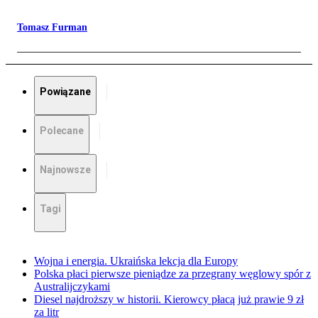
Tomasz Furman
Powiązane
Polecane
Najnowsze
Tagi
Wojna i energia. Ukraińska lekcja dla Europy
Polska płaci pierwsze pieniądze za przegrany węglowy spór z
Australijczykami
Diesel najdroższy w historii. Kierowcy płacą już prawie 9 zł
za litr