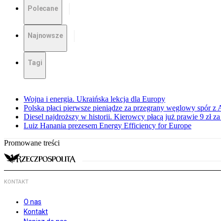
Polecane
Najnowsze
Tagi
Wojna i energia. Ukraińska lekcja dla Europy
Polska płaci pierwsze pieniądze za przegrany węglowy spór z 
Diesel najdroższy w historii. Kierowcy płacą już prawie 9 zł za 
Luiz Hanania prezesem Energy Efficiency for Europe
Promowane treści
KONTAKT
O nas
Kontakt