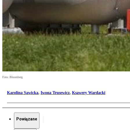
Foto: Bloomberg
Karolina Sawicka
,
Iwona Trusewicz
,
Ksawery Wardacki
Powiązane