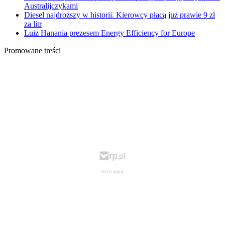
Australijczykami
Diesel najdroższy w historii. Kierowcy płacą już prawie 9 zł
za litr
Luiz Hanania prezesem Energy Efficiency for Europe
Promowane treści