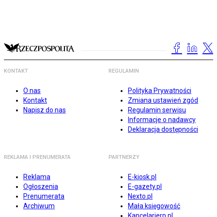
KONTAKT
REGULAMIN
O nas
Polityka Prywatności
Kontakt
Zmiana ustawień zgód
Napisz do nas
Regulamin serwisu
Informacje o nadawcy
Deklaracja dostępności
REKLAMA I PRENUMERATA
PARTNERZY
Reklama
E-kiosk.pl
Ogłoszenia
E-gazety.pl
Prenumerata
Nexto.pl
Archiwum
Mała księgowość
Kancelarierp.pl