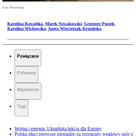
Foto: Bloomberg
Karolina Kowalska
,
Marek Nowakowski
,
Grzegorz Psujek
,
Karolina Wichowska
,
Aneta Wieczerzak-Krusińska
Powiązane
Polecane
Najnowsze
Tagi
Wojna i energia. Ukraińska lekcja dla Europy
Polska płaci pierwsze pieniądze za przegrany węglowy spór z