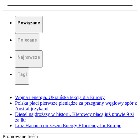
Powiązane
Polecane
Najnowsze
Tagi
Wojna i energia. Ukraińska lekcja dla Europy
Polska płaci pierwsze pieniądze za przegrany węglowy spór z
Australijczykami
Diesel najdroższy w historii. Kierowcy płacą już prawie 9 zł
za litr
Luiz Hanania prezesem Energy Efficiency for Europe
Promowane treści