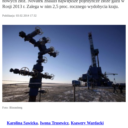
nowych złóż. Novatek znalazł największe pojedyncze złoże gazu w
Rosji 2013 r. Zalega w nim 2,5 proc. rocznego wydobycia kraju.
Publikacja:
03.02.2014 17:32
Foto: Bloomberg
Karolina Sawicka
,
Iwona Trusewicz
,
Ksawery Wardacki