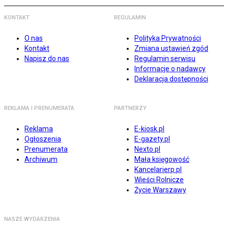
KONTAKT
REGULAMIN
O nas
Polityka Prywatności
Kontakt
Zmiana ustawień zgód
Napisz do nas
Regulamin serwisu
Informacje o nadawcy
Deklaracja dostępności
REKLAMA I PRENUMERATA
PARTNERZY
Reklama
E-kiosk.pl
Ogłoszenia
E-gazety.pl
Prenumerata
Nexto.pl
Archiwum
Mała księgowość
Kancelarierp.pl
Wieści Rolnicze
Życie Warszawy
NASZE WYDARZENIA