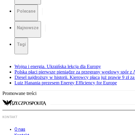
Polecane
Najnowsze
Tagi
Wojna i energia. Ukraińska lekcja dla Europy
Polska płaci pierwsze pieniądze za przegrany węglowy spór z 
Diesel najdroższy w historii. Kierowcy płacą już prawie 9 zł za 
Luiz Hanania prezesem Energy Efficiency for Europe
Promowane treści
KONTAKT
O nas