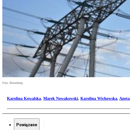
Foto: Bloomberg
Karolina Kowalska
,
Marek Nowakowski
,
Karolina Wichowska
,
Aneta
Powiązane