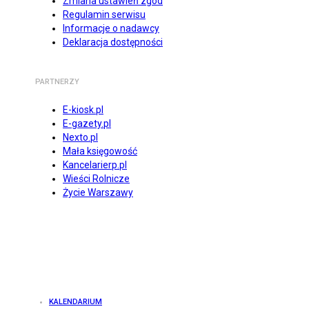
Zmiana ustawień zgód
Regulamin serwisu
Informacje o nadawcy
Deklaracja dostępności
PARTNERZY
E-kiosk.pl
E-gazety.pl
Nexto.pl
Mała księgowość
Kancelarierp.pl
Wieści Rolnicze
Życie Warszawy
KALENDARIUM