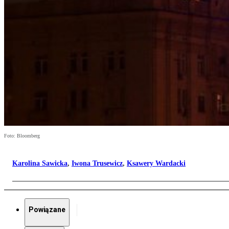
Foto: Bloomberg
Karolina Sawicka
,
Iwona Trusewicz
,
Ksawery Wardacki
Powiązane