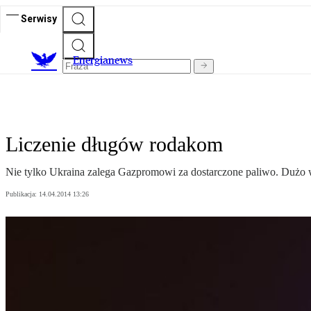
Serwisy
E
nergianews
Liczenie długów rodakom
Nie tylko Ukraina zalega Gazpromowi za dostarczone paliwo. Dużo w
Publikacja:
14.04.2014 13:26