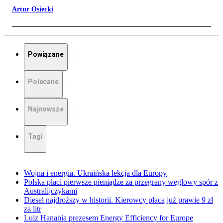
Artur Osiecki
Powiązane
Polecane
Najnowsze
Tagi
Wojna i energia. Ukraińska lekcja dla Europy
Polska płaci pierwsze pieniądze za przegrany węglowy spór z
Australijczykami
Diesel najdroższy w historii. Kierowcy płacą już prawie 9 zł
za litr
Luiz Hanania prezesem Energy Efficiency for Europe