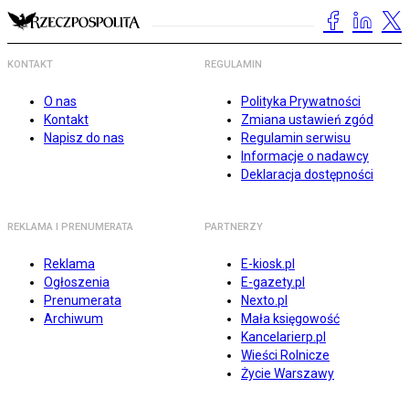
KONTAKT
REGULAMIN
O nas
Polityka Prywatności
Kontakt
Zmiana ustawień zgód
Napisz do nas
Regulamin serwisu
Informacje o nadawcy
Deklaracja dostępności
REKLAMA I PRENUMERATA
PARTNERZY
Reklama
E-kiosk.pl
Ogłoszenia
E-gazety.pl
Prenumerata
Nexto.pl
Archiwum
Mała księgowość
Kancelarierp.pl
Wieści Rolnicze
Życie Warszawy