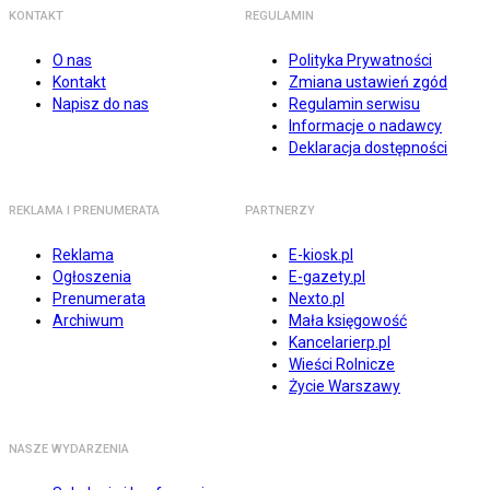
KONTAKT
REGULAMIN
O nas
Polityka Prywatności
Kontakt
Zmiana ustawień zgód
Napisz do nas
Regulamin serwisu
Informacje o nadawcy
Deklaracja dostępności
REKLAMA I PRENUMERATA
PARTNERZY
Reklama
E-kiosk.pl
Ogłoszenia
E-gazety.pl
Prenumerata
Nexto.pl
Archiwum
Mała księgowość
Kancelarierp.pl
Wieści Rolnicze
Życie Warszawy
NASZE WYDARZENIA