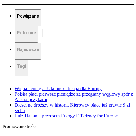
Powiązane
Polecane
Najnowsze
Tagi
Wojna i energia. Ukraińska lekcja dla Europy
Polska płaci pierwsze pieniądze za przegrany węglowy spór z
Australijczykami
Diesel najdroższy w historii. Kierowcy płacą już prawie 9 zł
za litr
Luiz Hanania prezesem Energy Efficiency for Europe
Promowane treści