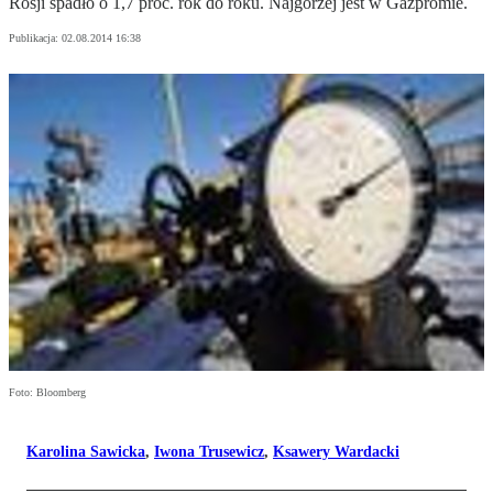
Rosji spadło o 1,7 proc. rok do roku. Najgorzej jest w Gazpromie.
Publikacja:
02.08.2014 16:38
Foto: Bloomberg
Karolina Sawicka
,
Iwona Trusewicz
,
Ksawery Wardacki