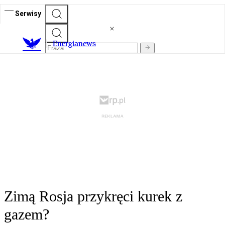
Serwisy
E
nergianews
Zimą Rosja przykręci kurek z
gazem?