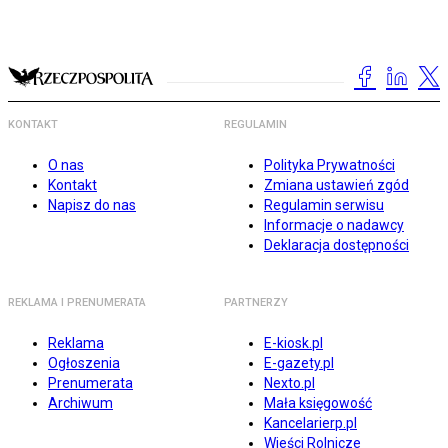
KONTAKT
REGULAMIN
O nas
Polityka Prywatności
Kontakt
Zmiana ustawień zgód
Napisz do nas
Regulamin serwisu
Informacje o nadawcy
Deklaracja dostępności
REKLAMA I PRENUMERATA
PARTNERZY
Reklama
E-kiosk.pl
Ogłoszenia
E-gazety.pl
Prenumerata
Nexto.pl
Archiwum
Mała księgowość
Kancelarierp.pl
Wieści Rolnicze