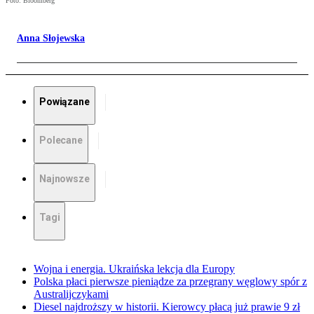
Foto: Bloomberg
Anna Słojewska
Powiązane
Polecane
Najnowsze
Tagi
Wojna i energia. Ukraińska lekcja dla Europy
Polska płaci pierwsze pieniądze za przegrany węglowy spór z
Australijczykami
Diesel najdroższy w historii. Kierowcy płacą już prawie 9 zł