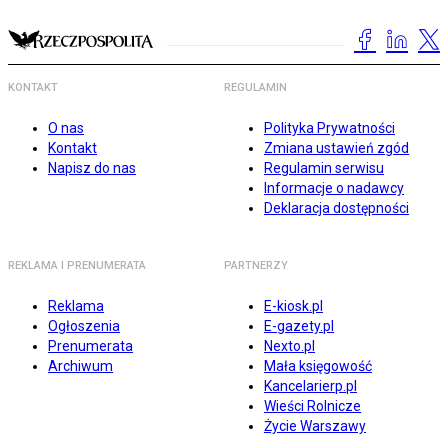
KONTAKT
REGULAMIN
O nas
Polityka Prywatności
Kontakt
Zmiana ustawień zgód
Napisz do nas
Regulamin serwisu
Informacje o nadawcy
Deklaracja dostępności
REKLAMA I PRENUMERATA
PARTNERZY
Reklama
E-kiosk.pl
Ogłoszenia
E-gazety.pl
Prenumerata
Nexto.pl
Archiwum
Mała księgowość
Kancelarierp.pl
Wieści Rolnicze
Życie Warszawy