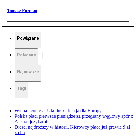
Tomasz Furman
Powiązane
Polecane
Najnowsze
Tagi
Wojna i energia. Ukraińska lekcja dla Europy
Polska płaci pierwsze pieniądze za przegrany węglowy spór z
Australijczykami
Diesel najdroższy w historii. Kierowcy płacą już prawie 9 zł
za litr