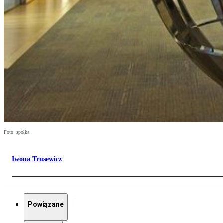
Foto: spółka
Iwona Trusewicz
Powiązane