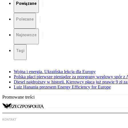
Powiązane
Polecane
Najnowsze
Tagi
Wojna i energia. Ukraińska lekcja dla Europy
Polska płaci pierwsze pieniądze za przegrany węglowy spór z 
Diesel najdroższy w historii. Kierowcy płacą już prawie 9 zł za 
Luiz Hanania prezesem Energy Efficiency for Europe
Promowane treści
KONTAKT