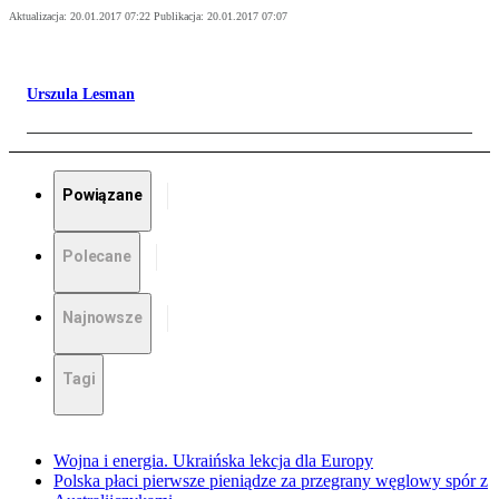
Aktualizacja:
20.01.2017 07:22
Publikacja:
20.01.2017 07:07
Urszula Lesman
Powiązane
Polecane
Najnowsze
Tagi
Wojna i energia. Ukraińska lekcja dla Europy
Polska płaci pierwsze pieniądze za przegrany węglowy spór z