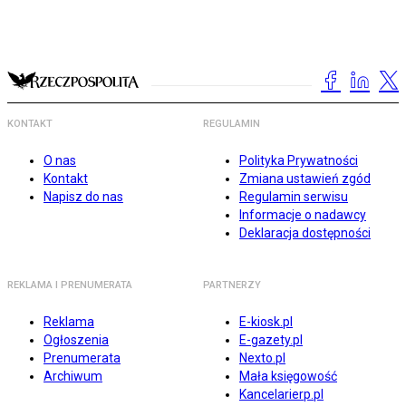
KONTAKT
REGULAMIN
O nas
Polityka Prywatności
Kontakt
Zmiana ustawień zgód
Napisz do nas
Regulamin serwisu
Informacje o nadawcy
Deklaracja dostępności
REKLAMA I PRENUMERATA
PARTNERZY
Reklama
E-kiosk.pl
Ogłoszenia
E-gazety.pl
Prenumerata
Nexto.pl
Archiwum
Mała księgowość
Kancelarierp.pl