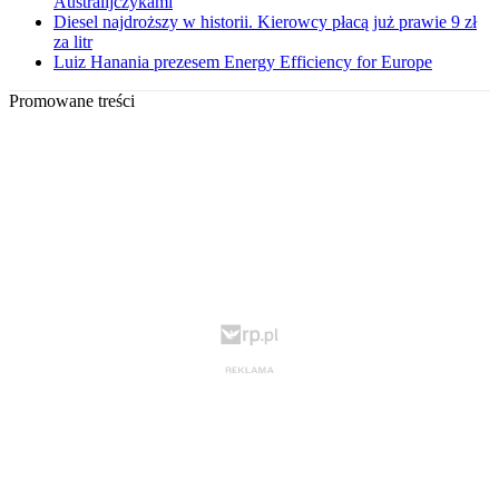
Australijczykami
Diesel najdroższy w historii. Kierowcy płacą już prawie 9 zł
za litr
Luiz Hanania prezesem Energy Efficiency for Europe
Promowane treści