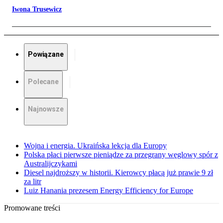
Iwona Trusewicz
Powiązane
Polecane
Najnowsze
Wojna i energia. Ukraińska lekcja dla Europy
Polska płaci pierwsze pieniądze za przegrany węglowy spór z
Australijczykami
Diesel najdroższy w historii. Kierowcy płacą już prawie 9 zł
za litr
Luiz Hanania prezesem Energy Efficiency for Europe
Promowane treści