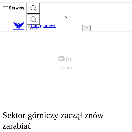
Serwisy
E
nergianews
Sektor górniczy zaczął znów
zarabiać