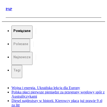
PAP
Powiązane
Polecane
Najnowsze
Tagi
Wojna i energia. Ukraińska lekcja dla Europy
Polska płaci pierwsze pieniądze za przegrany węglowy spór z
Australijczykami
Diesel najdroższy w historii. Kierowcy płacą już prawie 9 zł
za litr