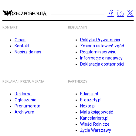
KONTAKT
REGULAMIN
O nas
Polityka Prywatności
Kontakt
Zmiana ustawień zgód
Napisz do nas
Regulamin serwisu
Informacje o nadawcy
Deklaracja dostępności
REKLAMA I PRENUMERATA
PARTNERZY
Reklama
E-kiosk.pl
Ogłoszenia
E-gazety.pl
Prenumerata
Nexto.pl
Archiwum
Mała księgowość
Kancelarierp.pl
Wieści Rolnicze
Życie Warszawy