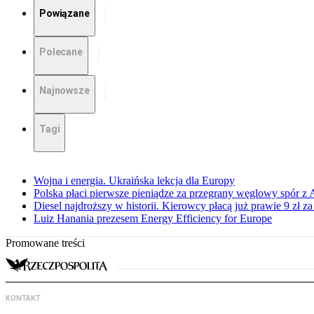
Powiązane
Polecane
Najnowsze
Tagi
Wojna i energia. Ukraińska lekcja dla Europy
Polska płaci pierwsze pieniądze za przegrany węglowy spór z 
Diesel najdroższy w historii. Kierowcy płacą już prawie 9 zł za 
Luiz Hanania prezesem Energy Efficiency for Europe
Promowane treści
KONTAKT