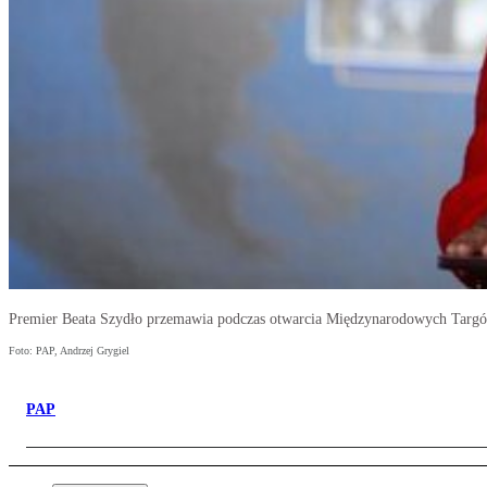
Premier Beata Szydło przemawia podczas otwarcia Międzynarodowych Targó
Foto: PAP, Andrzej Grygiel
PAP